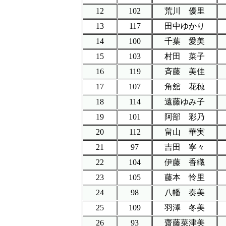
12
102
荒川 優里
13
117
田中ゆかり
14
100
千葉 愛美
15
103
村田 菜子
16
119
斉藤 美佳
17
107
角舘 花穂
18
114
遠藤ゆみ子
19
101
阿部 彩乃
20
112
畠山 華実
21
97
吉田 寧々
22
104
伊藤 香織
23
105
藤本 怜里
24
98
八幡 奏美
25
109
羽澤 冬美
26
93
齋藤菜津美