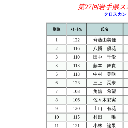
第27回岩手県
クロスカン
順位
ｽﾀｰﾄ№
氏名
1
122
斉藤由美佳
2
116
八幡 優花
3
110
田中 千愛
3
113
藤本 舞貴
5
118
中村 美咲
6
123
三上 栞奈
7
108
角舘 希望
8
106
佐々木彩実
9
120
上山 有花
10
115
村田 唯
11
121
小林 諭果