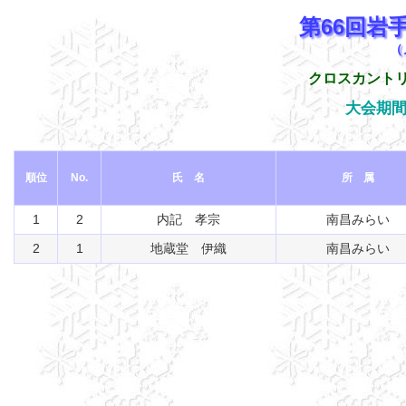
第66回岩
（
クロスカントリ
順位
No.
氏 名
所 属
1
2
内記 孝宗
南昌みらい
2
1
地蔵堂 伊織
南昌みらい