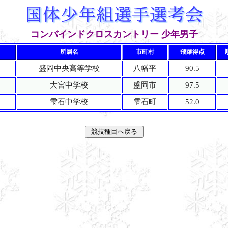
コンバインドクロスカントリー 少年男子
所属名
市町村
飛躍得点
盛岡中央高等学校
八幡平
90.5
大宮中学校
盛岡市
97.5
雫石中学校
雫石町
52.0