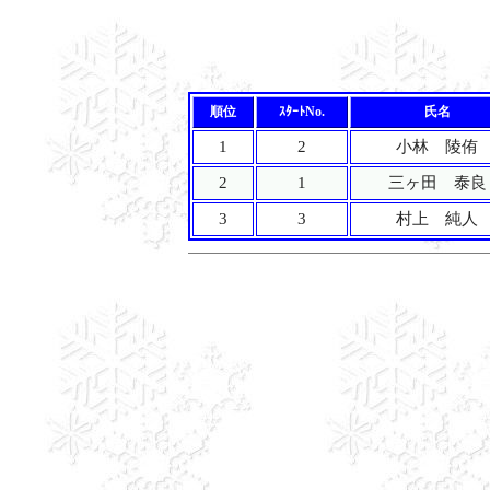
順位
ｽﾀｰﾄNo.
氏名
1
2
小林 陵侑
2
1
三ヶ田 泰良
3
3
村上 純人